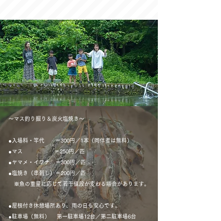
～マス釣り掘り＆炭火塩焼き～
●入場料・竿代 ＝300円／1本（同伴者は無料）
●マス ＝250円／匹
●ヤマメ・イワナ ＝300円／匹
●塩焼き（串刺し）＝200円／匹
※魚の重量に応じて若干値段が変わる場合があります。
●屋根付き休憩場所あり、雨の日も安心です。
●駐車場（無料） 第一駐車場12台／第二駐車場6台